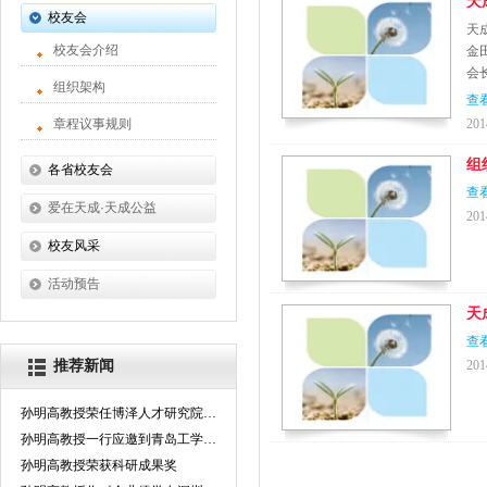
天
校友会
天
校友会介绍
金
会
组织架构
查
章程议事规则
201
组
各省校友会
查
山东省校友会
爱在天成·天成公益
201
四川省校友会
校友风采
河南省校友会
学员感言
活动预告
天
学员企业风采
查
推荐新闻
201
孙明高教授荣任博泽人才研究院高级顾问
孙明高教授一行应邀到青岛工学院考察交流
孙明高教授荣获科研成果奖