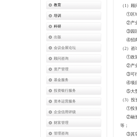
教育
（1）顾
学历教育课程
①区域
培训
②产业
职业培训课程
对企业家培训
科研
③园区
职业资格教育
对政府公务人员
研究内容
出版
④招商
对学生三后培训
培训内容
研究目标
会议会展论坛
（2）咨
专题教育
培训目标
研究机构
①政策
顾问咨询
②产业
专项培训课程
培训管理
研究工作的管理
资产管理
③可行
专项教育课程
培训成果
基金服务
④项目
培训执行机构
投资银行服务
⑤大型
（3）
资本运营服务
①投资
企业信用评级
②融资
财富管理
等；
管理咨询
③其它