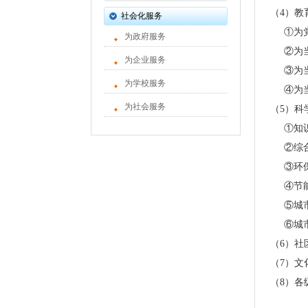
（4）教
社会化服务
①为党
为政府服务
②为当
为企业服务
③为当
为学校服务
④为当
为社会服务
（5）科
①知识
②综合
③环保
④节能
⑤城市
⑥城市
（6）社
（7）文
（8）各