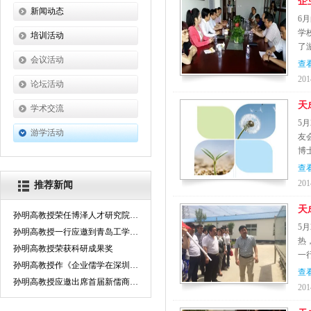
企
新闻动态
6
新闻稿
学
培训活动
了
行业信息
近期活动
会议活动
查
201
活动回顾
论坛活动
天
学术交流
5
游学活动
友
博
查
201
推荐新闻
天
孙明高教授荣任博泽人才研究院高级顾问
5
孙明高教授一行应邀到青岛工学院考察交流
热
孙明高教授荣获科研成果奖
一
孙明高教授作《企业儒学在深圳市乐天成控股集团的实践》主题报告
查
孙明高教授应邀出席首届新儒商实践论坛
201